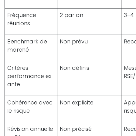
Fréquence
2 par an
3–4
réunions
Benchmark de
Non prévu
Re
marché
Critères
Non définis
Mesu
performance ex
RSE
ante
Cohérence avec
Non explicite
Appé
le risque
risq
Révision annuelle
Non précisé
Rec