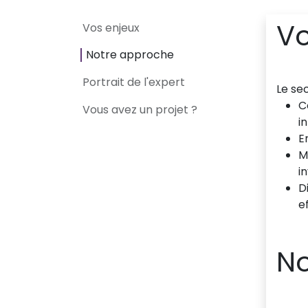
Vo
Vos enjeux
Notre approche
Portrait de l'expert
Le se
C
Vous avez un projet ?
i
E
M
i
D
e
No