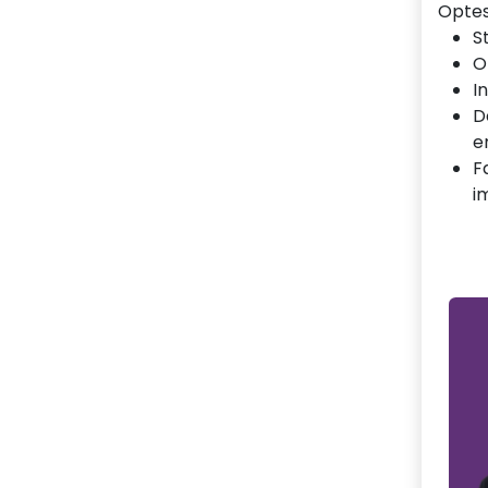
Optes
S
O
I
D
e
F
i